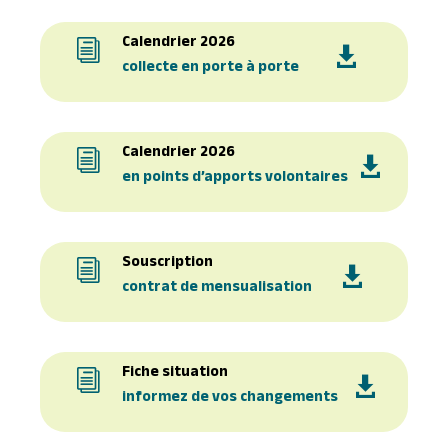
Calendrier 2026
i

collecte en porte à porte
Calendrier 2026
i

en points d’apports volontaires
Souscription
i

contrat de mensualisation
Fiche situation
i

informez de vos changements