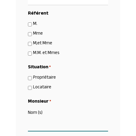
Référent
M.
Mme
M;et Mme
M.M. et Mmes
Situation
*
Propriétaire
Locataire
Monsieur
*
Nom (s)