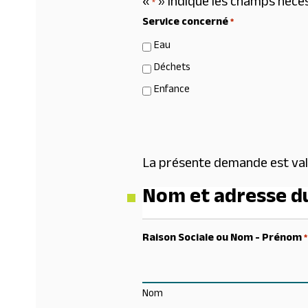
«
» indique les champs néce
*
Service concerné
*
Eau
Déchets
Enfance
La présente demande est vala
Nom et adresse d
Raison Sociale ou Nom - Prénom
*
Nom