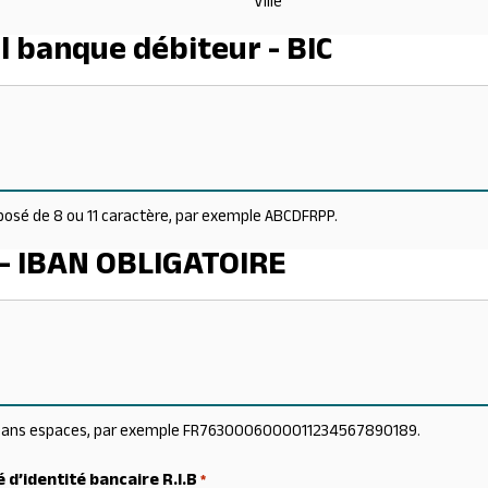
Ville
l banque débiteur - BIC
posé de 8 ou 11 caractère, par exemple ABCDFRPP.
 - IBAN OBLIGATOIRE
r, sans espaces, par exemple FR7630006000011234567890189.
 d’identité bancaire R.I.B
*