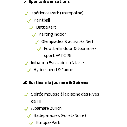
🏀
Sports & sensations
Xpérience Park (Trampoline)
Paintball
BattleKart
Karting indoor
Olympiades & activités Nerf
Football indoor & tournoi e-
sport EA FC 26
Initiation Escalade en falaise
Hydrospeed & Canoë
🌊
Sorties à la journée & Soirées
Soirée mousse à la piscine des Rives
de l’Ill
Alpamare Zurich
Badeparadies (Forêt-Noire)
Europa-Park