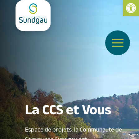
Ouvrir la 
a
La CCS et Vous
Espace de projets, la Communauté de