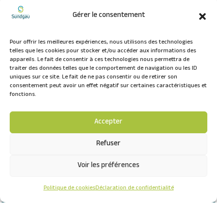
Gérer le consentement
Pour offrir les meilleures expériences, nous utilisons des technologies
telles que les cookies pour stocker et/ou accéder aux informations des
Périscolaire de
appareils. Le fait de consentir à ces technologies nous permettra de
traiter des données telles que le comportement de navigation ou les ID
Waldighoffen « Cap sur
uniques sur ce site. Le fait de ne pas consentir ou de retirer son
consentement peut avoir un effet négatif sur certaines caractéristiques et
l’Ill »
fonctions.
Accepter
par
auctacom
|
Fév 19, 2024
Refuser
Voir les préférences
Payer mes
Politique de cookies
Déclaration de confidentialité
factures