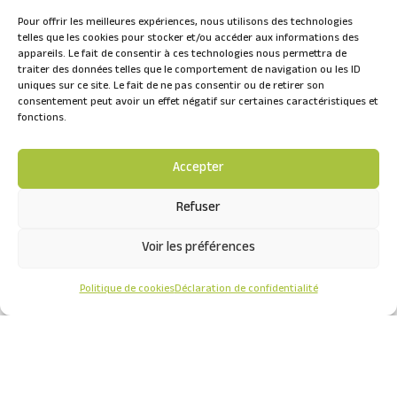
Pour offrir les meilleures expériences, nous utilisons des technologies
telles que les cookies pour stocker et/ou accéder aux informations des
appareils. Le fait de consentir à ces technologies nous permettra de
Périscolaire de
traiter des données telles que le comportement de navigation ou les ID
uniques sur ce site. Le fait de ne pas consentir ou de retirer son
Courtavon « L’Ile aux
consentement peut avoir un effet négatif sur certaines caractéristiques et
fonctions.
sourires »
Accepter
par
auctacom
|
Fév 19, 2024
Refuser
INFORMATION IMPORTANTE A partir du 22 juillet les
Voir les préférences
enfants seront accueillis à la salle communale de
Payer mes
Courtavon pour l’ALSH du 22 juillet au 02 août 2024
Politique de cookies
Déclaration de confidentialité
factures
ainsi que pour l’accueil périscolaire de l’année
2024-2025.