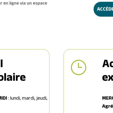
r en ligne via un espace
ACCÉDE
l
Ac
}
olaire
ex
IDI
: lundi, mardi, jeudi,
MERC
Agré