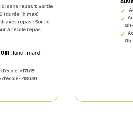
ouve
di sans repas 1: Sortie
Ac
30 (durée 1h max)
Ac
di avec repas : Sortie
8h-
our à l’école repas
Ac
8h-
SOIR
: lundi, mardi,
ie d’école->17h15
ie d’école->18h30