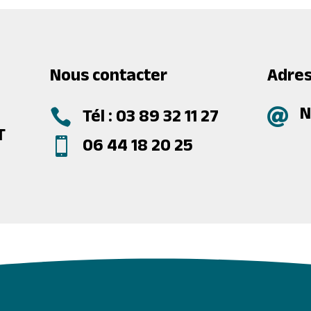
Nous contacter
Adres
N
Tél : 03 89 32 11 27


T
06 44 18 20 25
