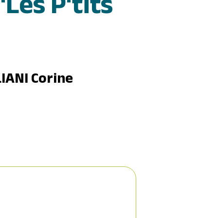
"Les P'tits
IANI Corine