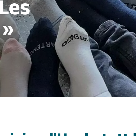
 Les
 »